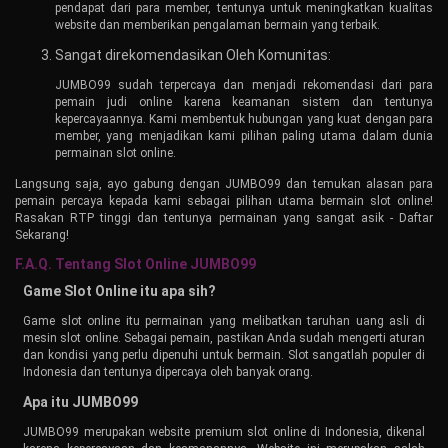
pendapat dari para member, tentunya untuk meningkatkan kualitas
website dan memberikan pengalaman bermain yang terbaik.
Sangat direkomendasikan Oleh Komunitas:
JUMBO99 sudah terpercaya dan menjadi rekomendasi dari para
pemain judi online karena keamanan sistem dan tentunya
kepercayaannya. Kami membentuk hubungan yang kuat dengan para
member, yang menjadikan kami pilihan paling utama dalam dunia
permainan slot online.
Langsung saja, ayo gabung dengan JUMBO99 dan temukan alasan para
pemain percaya kepada kami sebagai pilihan utama bermain slot online!
Rasakan RTP tinggi dan tentunya permainan yang sangat asik - Daftar
Sekarang!
F.A.Q. Tentang Slot Online JUMBO99
Game Slot Online itu apa sih?
Game slot online itu permainan yang melibatkan taruhan uang asli di
mesin slot online. Sebagai pemain, pastikan Anda sudah mengerti aturan
dan kondisi yang perlu dipenuhi untuk bermain. Slot sangatlah populer di
Indonesia dan tentunya dipercaya oleh banyak orang.
Apa itu JUMBO99
JUMBO99 merupakan website premium slot online di Indonesia, dikenal