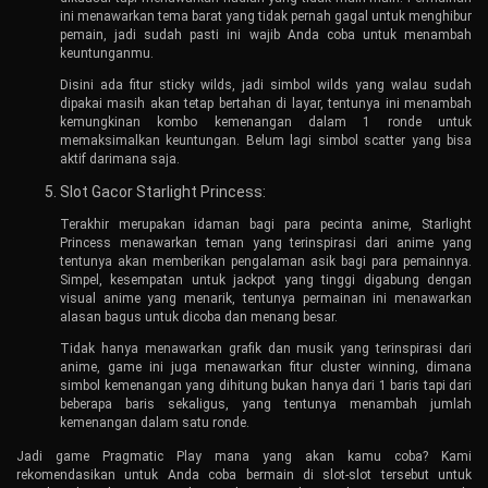
ini menawarkan tema barat yang tidak pernah gagal untuk menghibur
pemain, jadi sudah pasti ini wajib Anda coba untuk menambah
keuntunganmu.
Disini ada fitur sticky wilds, jadi simbol wilds yang walau sudah
dipakai masih akan tetap bertahan di layar, tentunya ini menambah
kemungkinan kombo kemenangan dalam 1 ronde untuk
memaksimalkan keuntungan. Belum lagi simbol scatter yang bisa
aktif darimana saja.
Slot Gacor Starlight Princess:
Terakhir merupakan idaman bagi para pecinta anime, Starlight
Princess menawarkan teman yang terinspirasi dari anime yang
tentunya akan memberikan pengalaman asik bagi para pemainnya.
Simpel, kesempatan untuk jackpot yang tinggi digabung dengan
visual anime yang menarik, tentunya permainan ini menawarkan
alasan bagus untuk dicoba dan menang besar.
Tidak hanya menawarkan grafik dan musik yang terinspirasi dari
anime, game ini juga menawarkan fitur cluster winning, dimana
simbol kemenangan yang dihitung bukan hanya dari 1 baris tapi dari
beberapa baris sekaligus, yang tentunya menambah jumlah
kemenangan dalam satu ronde.
Jadi game Pragmatic Play mana yang akan kamu coba? Kami
rekomendasikan untuk Anda coba bermain di slot-slot tersebut untuk